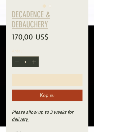
DECADENCE &
DEBAUCHERY
Pris
170,00 US$
Antal
*
Lägg i kundvagn
Köp nu
Please allow up to 3 weeks for
delivery