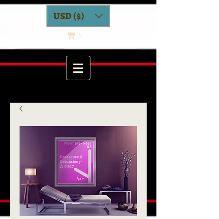
USD ($)
0