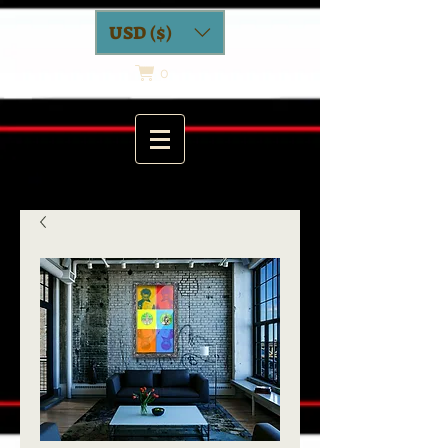
USD ($)
0