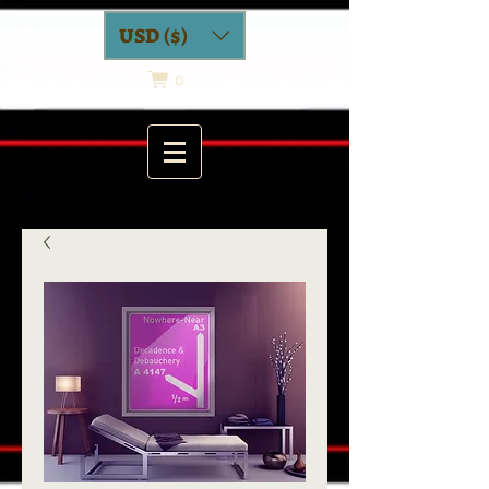
USD ($)
0